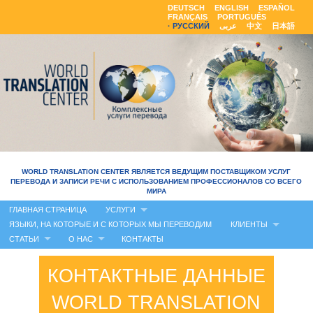
DEUTSCH
ENGLISH
ESPAÑOL
FRANÇAIS
PORTUGUÊS
РУССКИЙ
عربى
中文
日本語
WORLD TRANSLATION CENTER ЯВЛЯЕТСЯ ВЕДУЩИМ ПОСТАВЩИКОМ УСЛУГ
ПЕРЕВОДА И ЗАПИСИ РЕЧИ С ИСПОЛЬЗОВАНИЕМ ПРОФЕССИОНАЛОВ СО ВСЕГО
МИРА
ГЛАВНАЯ СТРАНИЦА
УСЛУГИ
ЯЗЫКИ, НА КОТОРЫЕ И С КОТОРЫХ МЫ ПЕРЕВОДИМ
КЛИЕНТЫ
СТАТЬИ
О НАС
КОНТАКТЫ
КОНТАКТНЫЕ ДАННЫЕ
WORLD TRANSLATION