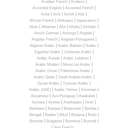
|
|
Acadian French
Acateco
|
|
Accented English
Accented French
|
|
|
|
Aché
Achi
Acholi
Afar
|
|
|
African French
Afrikaans
Aguacateco
|
|
|
|
|
Akan
Albanian
Alur
Alutiiq
Amharic
|
|
|
Amish German
Amuzgo
Angaité
|
|
Angolan French
Angolan Portuguese
|
|
|
Algerian Arabic
Arabic Bahrain
Arabic
|
|
Egyptian Arabic
Jordanian Arabic
|
|
Arabic Kuwait
Arabic Lebanon
|
|
Arabic Modern
Moroccan Arabic
|
|
Arabic Oman
Palestinian Arabic
|
|
Arabic Qatar
Saudi Arabian Arabic
|
|
Syrian Arabic
Tunisian Arabic
|
|
|
Arabic (UAE)
Arabic Yemen
Armenian
|
|
|
Assamese
Ava Paraguay
Awakatek
|
|
|
|
Aymara
Ayoreo
Azerbaijani
Azeri
|
|
|
|
Bambara
Basque
Belarusian
Bemba
|
|
|
|
|
Bengali
Berber
Bikol
Bislama
Bodo
|
|
|
|
Bosnian
Bulgarian
Burmese
Burundi
...
Cajun French